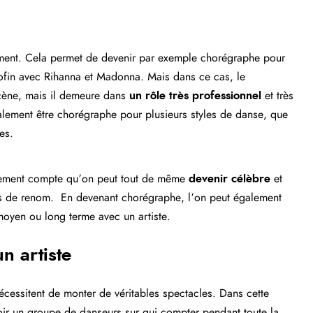
lement. Cela permet de devenir par exemple chorégraphe pour
fin avec Rihanna et Madonna. Mais dans ce cas, le
scène, mais il demeure dans
un rôle très professionnel
et très
lement être chorégraphe pour plusieurs styles de danse, que
es.
alement compte qu’on peut tout de même
devenir célèbre
et
es de renom.
En devenant chorégraphe, l’on peut également
moyen ou long terme avec un artiste.
n artiste
nécessitent de monter de véritables spectacles. Dans cette
voir un groupe de danseurs sur qui compter pendant toute la