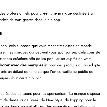
r des professionnels pour
créer une marque
destinée à un
brités de tous genres dans le hip hop.
s
ip hop, cela suppose que vous rencontrez assez de monde.
essent les marques qui peuvent vous sponsoriser. Cela consiste
er ses créations afin de les populariser auprès de votre
aborer avec des marques
et pour des produits qu’on adopte
 pris en défaut de faire ce que l’on conseille au public de
 auprès d’un certain public.
 auprès des danseurs pour les sponsoriser.
La marque dispose
 de danseurs de Break, de New Style, de Popping pour le
s dans leur danse et
attirent les regards du public
sur leur