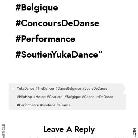
#Belgique
#ConcoursDeDanse
#Performance
#SoutienYukaDance”
YukaDance #TheDancer #DanseBelgique #EcoleDeDanse
#HipHop #House #Charleroi #Belgique #ConcoursDeDanse
#Performance #SoutienYukaDance
Leave A Reply